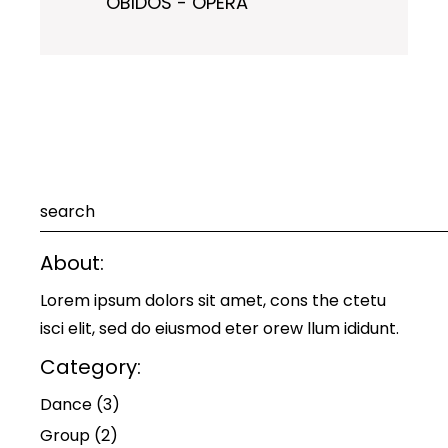
ÓBIDOS - ÓPERA
Pesquisar
About:
Lorem ipsum dolors sit amet, cons the ctetu
isci elit, sed do eiusmod eter orew llum ididunt.
Category:
Dance
(3)
Group
(2)